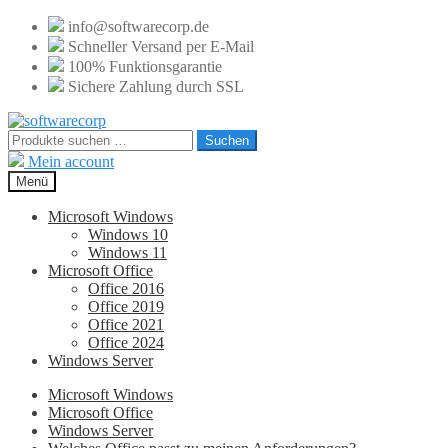
info@softwarecorp.de
Schneller Versand per E-Mail
100% Funktionsgarantie
Sichere Zahlung durch SSL
Zur
Zum
Navigation
Inhalt
Suchen
Suchen
springen
springen
nach:
Mein account
Menü
Microsoft Windows
Windows 10
Windows 11
Microsoft Office
Office 2016
Office 2019
Office 2021
Office 2024
Windows Server
Microsoft Windows
Microsoft Office
Windows Server