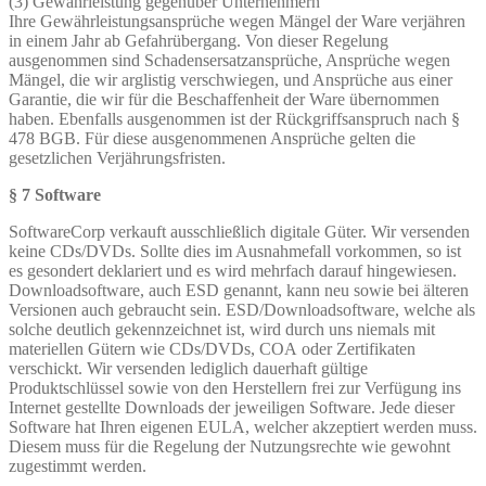
(3) Gewährleistung gegenüber Unternehmern
Ihre Gewährleistungsansprüche wegen Mängel der Ware verjähren
in einem Jahr ab Gefahrübergang. Von dieser Regelung
ausgenommen sind Schadensersatzansprüche, Ansprüche wegen
Mängel, die wir arglistig verschwiegen, und Ansprüche aus einer
Garantie, die wir für die Beschaffenheit der Ware übernommen
haben. Ebenfalls ausgenommen ist der Rückgriffsanspruch nach §
478 BGB. Für diese ausgenommenen Ansprüche gelten die
gesetzlichen Verjährungsfristen.
§ 7 Software
SoftwareCorp verkauft ausschließlich digitale Güter. Wir versenden
keine CDs/DVDs. Sollte dies im Ausnahmefall vorkommen, so ist
es gesondert deklariert und es wird mehrfach darauf hingewiesen.
Downloadsoftware, auch ESD genannt, kann neu sowie bei älteren
Versionen auch gebraucht sein. ESD/Downloadsoftware, welche als
solche deutlich gekennzeichnet ist, wird durch uns niemals mit
materiellen Gütern wie CDs/DVDs, COA oder Zertifikaten
verschickt. Wir versenden lediglich dauerhaft gültige
Produktschlüssel sowie von den Herstellern frei zur Verfügung ins
Internet gestellte Downloads der jeweiligen Software. Jede dieser
Software hat Ihren eigenen EULA, welcher akzeptiert werden muss.
Diesem muss für die Regelung der Nutzungsrechte wie gewohnt
zugestimmt werden.